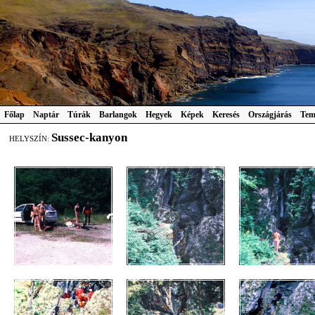
Főlap
Naptár
Túrák
Barlangok
Hegyek
Képek
Keresés
Országjárás
Tem
Sussec-kanyon
HELYSZÍN: