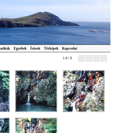
atikák
Egyebek
Írások
Térképek
Kapcsolat
1-9 / 9