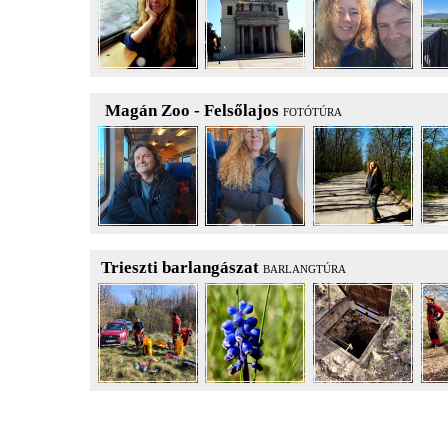
Magán Zoo - Felsőlajos
FOTÓTÚRA
Trieszti barlangászat
BARLANGTÚRA