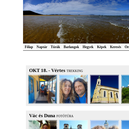
Főlap
Naptár
Túrák
Barlangok
Hegyek
Képek
Keresés
Or
OKT 18. - Vértes
TREKKING
Vác és Duna
FOTÓTÚRA