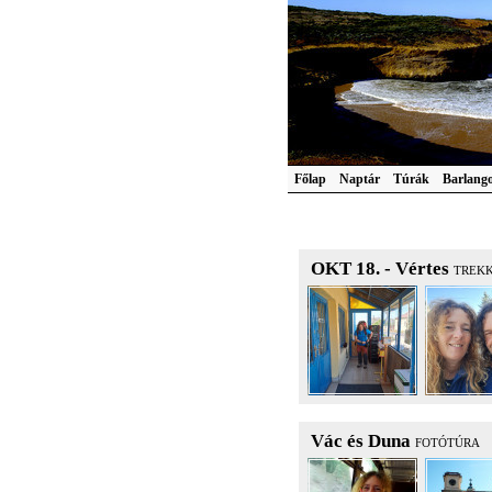
Főlap
Naptár
Túrák
Barlang
OKT 18. - Vértes
TREK
Vác és Duna
FOTÓTÚRA