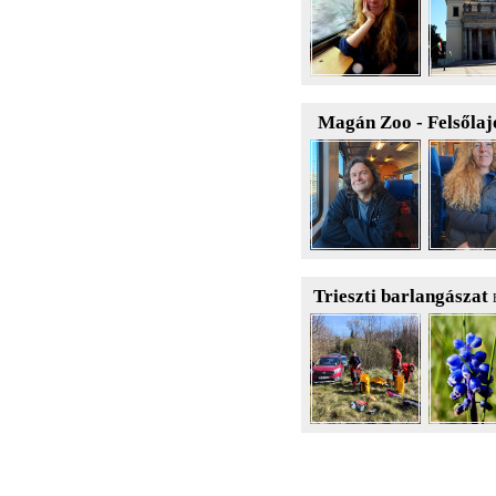
Magán Zoo - Felsőla
Trieszti barlangászat