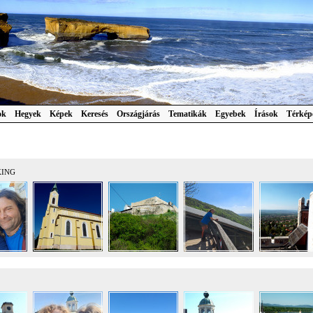
ok
Hegyek
Képek
Keresés
Országjárás
Tematikák
Egyebek
Írások
Térkép
KING