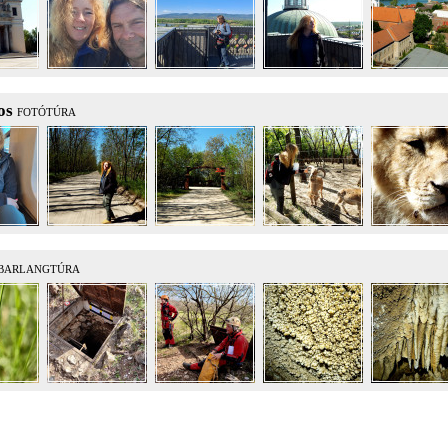
jos
FOTÓTÚRA
BARLANGTÚRA