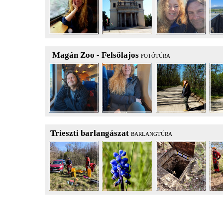
Magán Zoo - Felsőlajos
FOTÓTÚRA
Trieszti barlangászat
BARLANGTÚRA