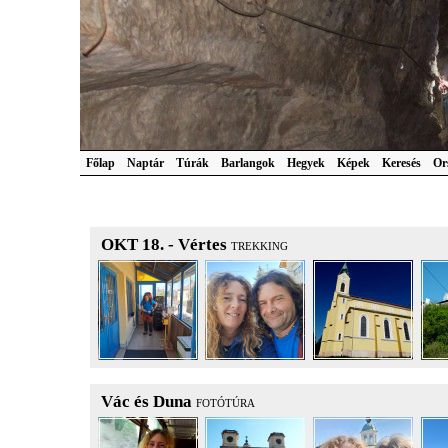
Főlap
Naptár
Túrák
Barlangok
Hegyek
Képek
Keresés
Or
OKT 18. - Vértes
TREKKING
Vác és Duna
FOTÓTÚRA